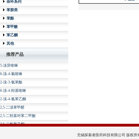
杂环系列
3-溴-2-氟苯腈
苯胺类
4-氟-3-硝基苯乙酮
苯酚
2-氨基-3-溴苯腈
苯甲酸
2,6-二氯-3-硝基苯肼
苯乙酮
2-氯-6-氟苯乙酮
其他
2,3-二甲基苯乙酮
推荐产品
2-氟-5-硝基苯酚
5-溴异喹啉
6-溴-4-氯喹啉
2-溴-3-氯苯酚
6-溴-4-羟基喹啉
2-溴-4-氯苯乙酮
2,5-二溴苯甲醛
2,5-二羟基对苯二甲酸
2,6-二氟苯乙酮
2-氨基-5-氰基吡啶
无锡探索者医药科技有限公司 版权所有 