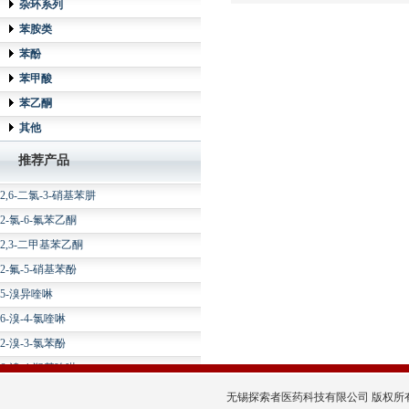
杂环系列
苯胺类
苯酚
苯甲酸
苯乙酮
3-溴-2-氟苯腈
其他
4-氟-3-硝基苯乙酮
推荐产品
2-氨基-3-溴苯腈
2,6-二氯-3-硝基苯肼
2-氯-6-氟苯乙酮
2,3-二甲基苯乙酮
2-氟-5-硝基苯酚
5-溴异喹啉
6-溴-4-氯喹啉
2-溴-3-氯苯酚
6-溴-4-羟基喹啉
2-溴-4-氯苯乙酮
无锡探索者医药科技有限公司 版权所有 