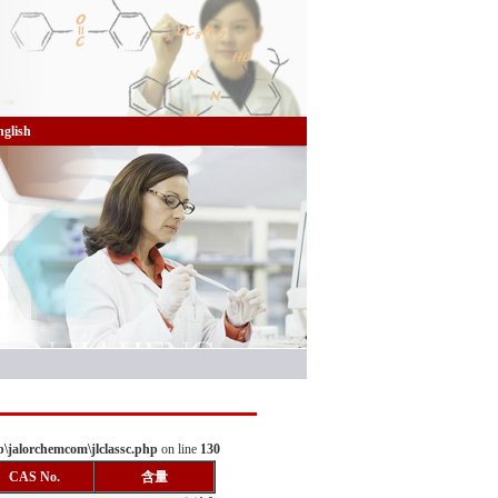
nglish
\jalorchemcom\jlclassc.php
on line
130
CAS No.
含量