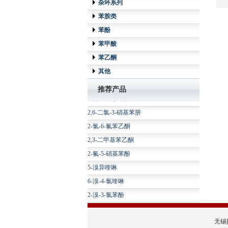
杂环系列
苯胺类
苯酚
苯甲酸
苯乙酮
3-溴-2-氟苯腈
其他
4-氟-3-硝基苯乙酮
推荐产品
2-氨基-3-溴苯腈
2,6-二氯-3-硝基苯肼
2-氯-6-氟苯乙酮
2,3-二甲基苯乙酮
2-氟-5-硝基苯酚
5-溴异喹啉
6-溴-4-氯喹啉
2-溴-3-氯苯酚
6-溴-4-羟基喹啉
2-溴-4-氯苯乙酮
无锡